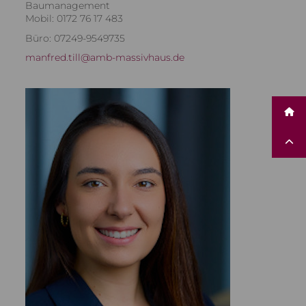
Baumanagement
Mobil: 0172 76 17 483
Büro: 07249-9549735
manfred.till@amb-massivhaus.de