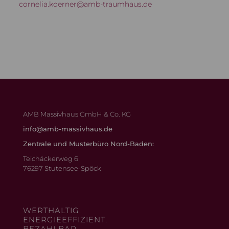
cornelia.koerner@amb-traumhaus.de
AMB Massivhaus GmbH & Co. KG
info@amb-massivhaus.de
Zentrale und Musterbüro Nord-Baden:
Teichäckerweg 6
76297 Stutensee-Spöck
WERTHALTIG.
ENERGIEEFFIZIENT.
BEZAHLBAR.