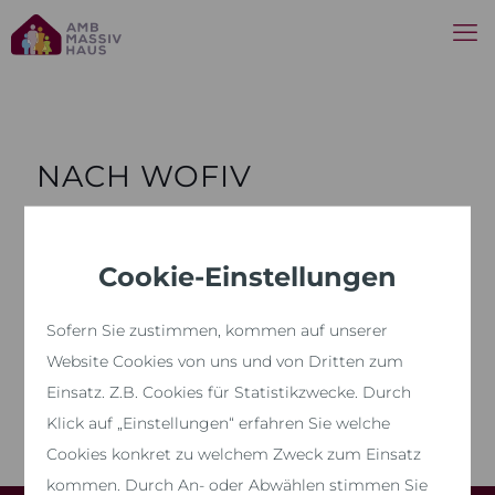
NACH WOFIV
Die Berechnung der Wohnflächen basiert auf der
Cookie-Einstellungen
Wohnflächenverordnung (WoFIV). Bei der Wohnfläche
sind bauseitig geringe Abweichungen bis zu 3% möglich,
Sofern Sie zustimmen, kommen auf unserer
bei Änderungen der Standardausführungen können
weitere Abweichungen entstehen. Die Abbildungen
Website Cookies von uns und von Dritten zum
können Sonderwünsche enthalten. Alle Angaben ohne
Einsatz. Z.B. Cookies für Statistikzwecke. Durch
Gewähr, Änderungen vorbehalten.
Klick auf „Einstellungen“ erfahren Sie welche
Cookies konkret zu welchem Zweck zum Einsatz
kommen. Durch An- oder Abwählen stimmen Sie