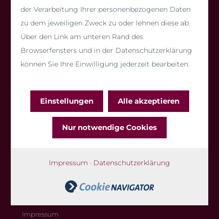
der Verarbeitung Ihrer personenbezogenen Daten
zu dem jeweiligen Zweck zu oder lehnen diese ab.
AMB Massivhaus GmbH & Co. KG
Über den Link am unteren Rand des
info@amb-massivhaus.de
Browserfensters und in der Datenschutzerklärung
Zentrale und Musterbüro Nord-Baden:
können Sie Ihre Einwilligung jederzeit bearbeiten.
Teichäckerweg 6
76297 Stutensee-Spöck
Einstellungen
Alle akzeptieren
WERTHALTIG.
Nur notwendige Cookies
ENERGIEEFFIZIENT.
BEZAHLBAR.
Tel. 07249 9549736
Impressum
·
Datenschutzerklärung
Kontakt
Datenschutzerklärung
Impressum