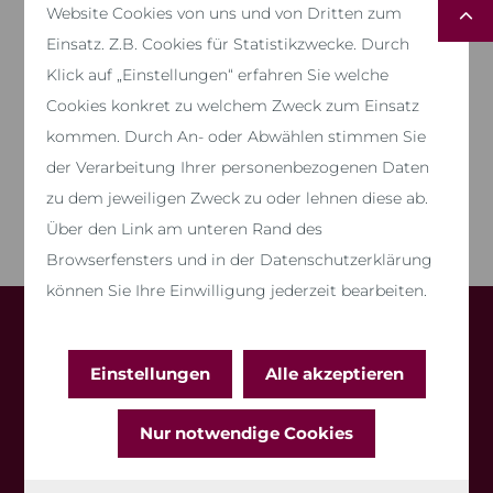
Website Cookies von uns und von Dritten zum
Einsatz. Z.B. Cookies für Statistikzwecke. Durch
Klick auf „Einstellungen“ erfahren Sie welche
Besuchen Sie uns auf der Hohenloher
Cookies konkret zu welchem Zweck zum Einsatz
Wirtschaftsmesse in Künzelsau in den Wertwiesen
kommen. Durch An- oder Abwählen stimmen Sie
vom 20.– 22.09.2019 auf Stand 332 in Halle 3.
der Verarbeitung Ihrer personenbezogenen Daten
Öffnungszeiten sind Fr. + Sa. 10–18 Uhr, So. 10.30–-18 Uhr.
Wir freuen uns auf Sie!
zu dem jeweiligen Zweck zu oder lehnen diese ab.
Über den Link am unteren Rand des
Browserfensters und in der Datenschutzerklärung
können Sie Ihre Einwilligung jederzeit bearbeiten.
AMB Massivhaus GmbH & Co. KG
Einstellungen
Alle akzeptieren
info@amb-massivhaus.de
Zentrale und Musterbüro Nord-Baden:
Nur notwendige Cookies
Teichäckerweg 6
76297 Stutensee-Spöck